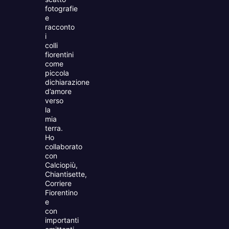
fotografie
e
racconto
i
colli
fiorentini
come
piccola
dichiarazione
d’amore
verso
la
mia
terra.
Ho
collaborato
con
Calciopiù,
Chiantisette,
Corriere
Fiorentino
e
con
importanti