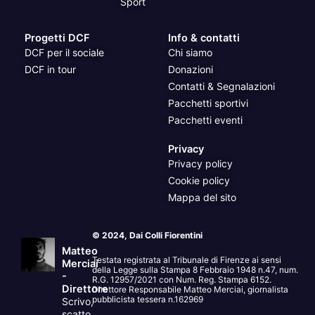
Sport
Progetti DCF
Info & contatti
DCF per il sociale
Chi siamo
DCF in tour
Donazioni
Contatti & Segnalazioni
Pacchetti sportivi
Pacchetti eventi
Privacy
Privacy policy
Cookie policy
Mappa del sito
© 2024, Dai Colli Fiorentini
Matteo
Testata registrata al Tribunale di Firenze ai sensi
Merciai
della Legge sulla Stampa 8 Febbraio 1948 n.47, num.
-
R.G. 12957/2021 con Num. Reg. Stampa 6152.
Direttore
Direttore Responsabile Matteo Merciai, giornalista
pubblicista tessera n.162969
Scrivo,
scatto