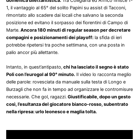
domenica dilettantistica.
Tra Colligiana ed Affrico finisce 1-
1, il vantaggio al 65° del solito Papini su assist di Tacconi,
rimontato allo scadere dai locali che salvano la seconda
posizione ed evitano il sorpasso dei fiorentini di Campo di
Marte.
Ancora 180 minuti di regular season per decretare
compagini e posizionamenti dei playoff:
la sfida di ieri
potrebbe ripetersi tra poche settimana, con una posta in
palio ancor più allettante.
Intanto, in quest’antipasto,
chi ha lasciato il segno è stato
Poli con l’eurogol al 90° minuto.
Il video lo racconta meglio
delle parole: rovesciata da manuale sulla testa di Longo e
Burzagli che non fa in tempo ad organizzare le contromisure
necessarie. Che gol, ragazzi.
Giustificabile, dopo un gesto
così, l’esultanza del giocatore bianco-rosso, subentrato
nella ripresa: urlo leonesco e maglia tolta.