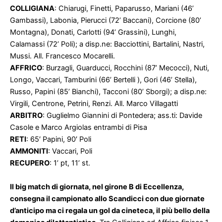
COLLIGIANA
: Chiarugi, Finetti, Paparusso, Mariani (46’
Gambassi), Labonia, Pierucci (72’ Baccani), Corcione (80’
Montagna), Donati, Carlotti (94’ Grassini), Lunghi,
Calamassi (72’ Poli); a disp.ne: Bacciottini, Bartalini, Nastri,
Mussi. All. Francesco Mocarelli.
AFFRICO
: Burzagli, Guarducci, Rocchini (87’ Mecocci), Nuti,
Longo, Vaccari, Tamburini (66’ Bertelli ), Gori (46’ Stella),
Russo, Papini (85’ Bianchi), Tacconi (80’ Sborgi); a disp.ne:
Virgili, Centrone, Petrini, Renzi. All. Marco Villagatti
ARBITRO
: Guglielmo Giannini di Pontedera; ass.ti: Davide
Casole e Marco Argiolas entrambi di Pisa
RETI
: 65′ Papini, 90′ Poli
AMMONITI
: Vaccari, Poli
RECUPERO
: 1’ pt, 11’ st.
Il big match di giornata, nel girone B di Eccellenza,
consegna il campionato allo Scandicci con due giornate
d’anticipo ma ci regala un gol da cineteca, il più bello della