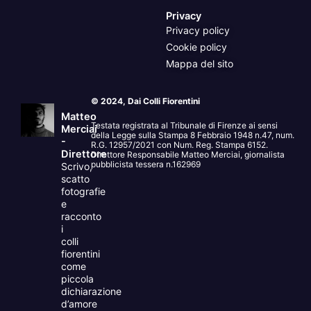
Privacy
Privacy policy
Cookie policy
Mappa del sito
© 2024, Dai Colli Fiorentini
Matteo
Testata registrata al Tribunale di Firenze ai sensi
Merciai
della Legge sulla Stampa 8 Febbraio 1948 n.47, num.
-
R.G. 12957/2021 con Num. Reg. Stampa 6152.
Direttore
Direttore Responsabile Matteo Merciai, giornalista
pubblicista tessera n.162969
Scrivo,
scatto
fotografie
e
racconto
i
colli
fiorentini
come
piccola
dichiarazione
d’amore