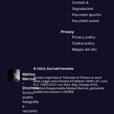
Contatti &
Segnalazioni
Pacchetti sportivi
Pacchetti eventi
Privacy
Privacy policy
Cookie policy
Mappa del sito
© 2024, Dai Colli Fiorentini
Matteo
Testata registrata al Tribunale di Firenze ai sensi
Merciai
della Legge sulla Stampa 8 Febbraio 1948 n.47, num.
-
R.G. 12957/2021 con Num. Reg. Stampa 6152.
Direttore
Direttore Responsabile Matteo Merciai, giornalista
pubblicista tessera n.162969
Scrivo,
scatto
fotografie
e
racconto