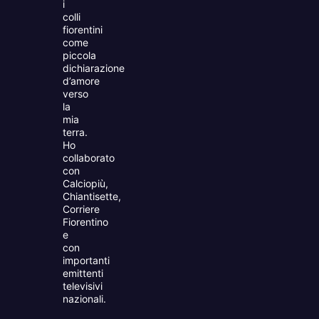
i
colli
fiorentini
come
piccola
dichiarazione
d’amore
verso
la
mia
terra.
Ho
collaborato
con
Calciopiù,
Chiantisette,
Corriere
Fiorentino
e
con
importanti
emittenti
televisivi
nazionali.