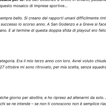
 a questo mosaico di imprese sportive…
empre bello. Si creano dei rapporti umani difficilmente rintra
̀ successo lo scorso anno. A San Godenzo e a Greve si face
o. E al termine di questa doppia sfida di playout ero felice 
tegoria. Era il mio terzo anno con loro. Avrei voluto chiudere
il 27 ottobre mi sono ritrovato, per mia scelta, senza squa
he giorno per sbollire, e ho ripreso ad allenarmi da solo.
di chi se ne intende – se non ti conoscono non è semplice ri