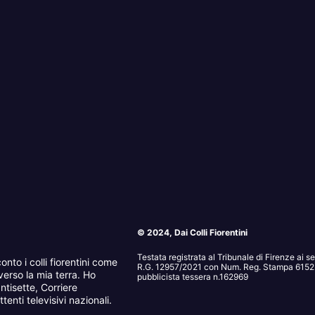
© 2024, Dai Colli Fiorentini
Testata registrata al Tribunale di Firenze ai 
onto i colli fiorentini come
R.G. 12957/2021 con Num. Reg. Stampa 6152. 
erso la mia terra. Ho
pubblicista tessera n.162969
ntisette, Corriere
tenti televisivi nazionali.