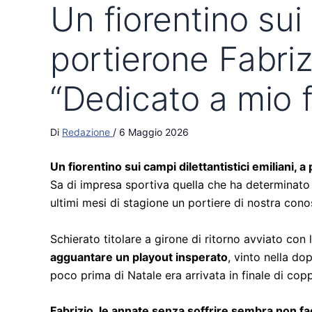
Un fiorentino sui
portierone Fabrizi
“Dedicato a mio f
Di
Redazione
/
6 Maggio 2026
Un fiorentino sui campi dilettantistici emiliani,
Sa di impresa sportiva quella che ha determinat
ultimi mesi di stagione un portiere di nostra con
Schierato titolare a girone di ritorno avviato con 
agguantare un playout insperato
, vinto nella do
poco prima di Natale era arrivata in finale di cop
Fabrizio, le annate senza soffrire sembra non fa