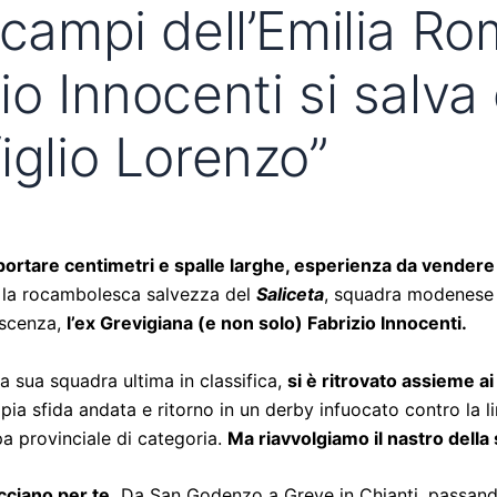
 campi dell’Emilia Ro
o Innocenti si salva 
iglio Lorenzo”
 a portare centimetri e spalle larghe, esperienza da vendere
o la rocambolesca salvezza del
Saliceta
, squadra modenese d
oscenza,
l’ex Grevigiana (e non solo) Fabrizio Innocenti.
la sua squadra ultima in classifica,
si è ritrovato assieme 
ppia sfida andata e ritorno in un derby infuocato contro la li
pa provinciale di categoria.
Ma riavvolgiamo il nastro della 
cciano per te.
Da San Godenzo a Greve in Chianti, passand