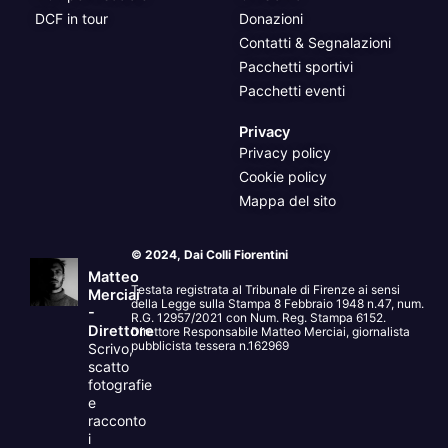
DCF in tour
Donazioni
Contatti & Segnalazioni
Pacchetti sportivi
Pacchetti eventi
Privacy
Privacy policy
Cookie policy
Mappa del sito
© 2024, Dai Colli Fiorentini
Matteo
Testata registrata al Tribunale di Firenze ai sensi
Merciai
della Legge sulla Stampa 8 Febbraio 1948 n.47, num.
-
R.G. 12957/2021 con Num. Reg. Stampa 6152.
Direttore
Direttore Responsabile Matteo Merciai, giornalista
pubblicista tessera n.162969
Scrivo,
scatto
fotografie
e
racconto
i