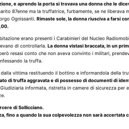
azione, e aprendo la porta si trovava una donna che le dic
 marito 87enne ma la truffatrice, furbamente, se ne liberava
Borgo Ognissanti.
Rimaste sole, la donna riusciva a farsi c
,00.
’abitazione erano presenti i Carabinieri del Nucleo Radiomobil
vano di controllarla.
La donna vistasi braccata, in un pri
erò resasi conto che non aveva convinto i militari, prendev
nfessando la truffa.
dalla vittima restituendo il bottino e informandola della tru
to di truffa aggravata e di possesso di documenti di identit
 Giudiziaria informata, ristretta in camere di sicurezza per 
ze.
rcere di Sollicciano.
a, fino a quando la sua colpevolezza non sarà accertata c