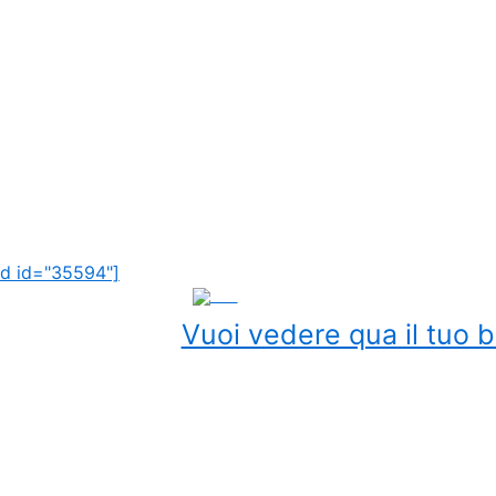
d id="35594"]
ADS
Vuoi vedere qua il tuo b