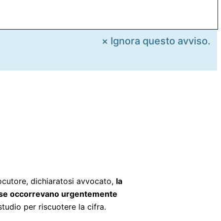
×
Ignora questo avviso.
locutore, dichiaratosi avvocato,
la
e cose occorrevano urgentemente
udio per riscuotere la cifra.