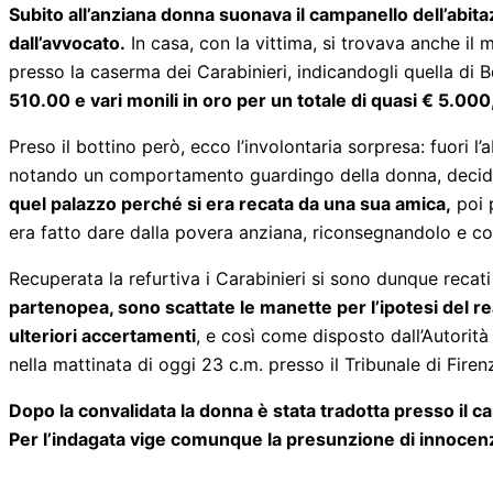
Subito all’anziana donna suonava il campanello dell’abit
dall’avvocato.
In casa, con la vittima, si trovava anche il
presso la caserma dei Carabinieri, indicandogli quella di 
510.00 e vari monili in oro per un totale di quasi € 5.000
Preso il bottino però, ecco l’involontaria sorpresa: fuori l
notando un comportamento guardingo della donna, decide
quel palazzo perché si era recata da una sua amica,
poi p
era fatto dare dalla povera anziana, riconsegnandolo e co
Recuperata la refurtiva i Carabinieri si sono dunque recati 
partenopea, sono scattate le manette per l’ipotesi del rea
ulteriori accertamenti
, e così come disposto dall’Autorità
nella mattinata di oggi 23 c.m. presso il Tribunale di Firen
Dopo la convalidata la donna è stata tradotta presso il ca
Per l’indagata vige comunque la presunzione di innocenz