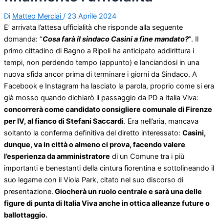
Di
Matteo Merciai
/
23 Aprile 2024
E’ arrivata l’attesa ufficialità che risponde alla seguente
domanda: “
Cosa farà il sindaco Casini a fine mandato?
”. Il
primo cittadino di Bagno a Ripoli ha anticipato addirittura i
tempi, non perdendo tempo (appunto) e lanciandosi in una
nuova sfida ancor prima di terminare i giorni da Sindaco. A
Facebook e Instagram ha lasciato la parola, proprio come si era
già mosso quando dichiarò il passaggio da PD a Italia Viva:
concorrerà come candidato consigliere comunale di Firenze
per IV, al fianco di Stefani Saccardi
. Era nell’aria, mancava
soltanto la conferma definitiva del diretto interessato:
Casini,
dunque, va in città o almeno ci prova, facendo valere
l’esperienza da amministratore
di un Comune tra i più
importanti e benestanti della cintura fiorentina e sottolineando il
suo legame con il Viola Park, citato nel suo discorso di
presentazione.
Giocherà un ruolo centrale e sarà una delle
figure di punta di Italia Viva anche in ottica alleanze future o
ballottaggio.