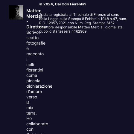
© 2024, Dai Colli Fiorentini
Matteo
Testata registrata al Tribunale di Firenze ai sensi
Merciai
della Legge sulla Stampa 8 Febbraio 1948 n.47, num.
-
R.G. 12957/2021 con Num. Reg. Stampa 6152.
Direttore
Direttore Responsabile Matteo Merciai, giornalista
pubblicista tessera n.162969
Scrivo,
scatto
fotografie
e
racconto
i
colli
fiorentini
come
piccola
dichiarazione
d’amore
verso
la
mia
terra.
Ho
collaborato
con