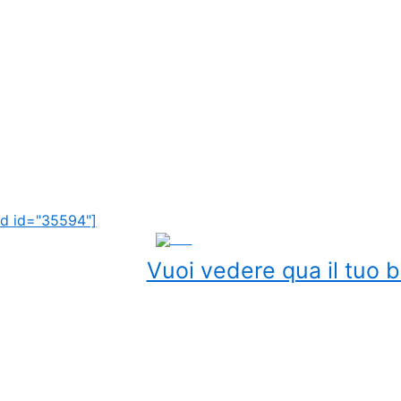
d id="35594"]
ADS
Vuoi vedere qua il tuo b