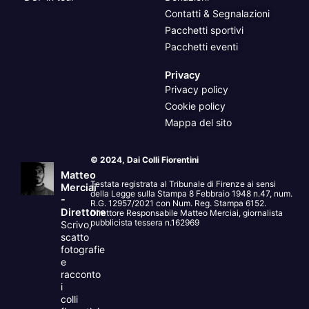
Contatti & Segnalazioni
Pacchetti sportivi
Pacchetti eventi
Privacy
Privacy policy
Cookie policy
Mappa del sito
© 2024, Dai Colli Fiorentini
Matteo
Testata registrata al Tribunale di Firenze ai sensi
Merciai
della Legge sulla Stampa 8 Febbraio 1948 n.47, num.
-
R.G. 12957/2021 con Num. Reg. Stampa 6152.
Direttore
Direttore Responsabile Matteo Merciai, giornalista
pubblicista tessera n.162969
Scrivo,
scatto
fotografie
e
racconto
i
colli