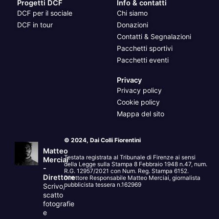
Progetti DCF
Info & contatti
DCF per il sociale
Chi siamo
DCF in tour
Donazioni
Contatti & Segnalazioni
Pacchetti sportivi
Pacchetti eventi
Privacy
Privacy policy
Cookie policy
Mappa del sito
© 2024, Dai Colli Fiorentini
Matteo
Testata registrata al Tribunale di Firenze ai sensi
Merciai
della Legge sulla Stampa 8 Febbraio 1948 n.47, num.
-
R.G. 12957/2021 con Num. Reg. Stampa 6152.
Direttore
Direttore Responsabile Matteo Merciai, giornalista
pubblicista tessera n.162969
Scrivo,
scatto
fotografie
e