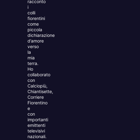
racconto
i
colli
fiorentini
come
piccola
dichiarazione
d’amore
verso
la
mia
terra.
Ho
collaborato
con
Calciopiù,
Chiantisette,
Corriere
Fiorentino
e
con
importanti
emittenti
televisivi
nazionali.