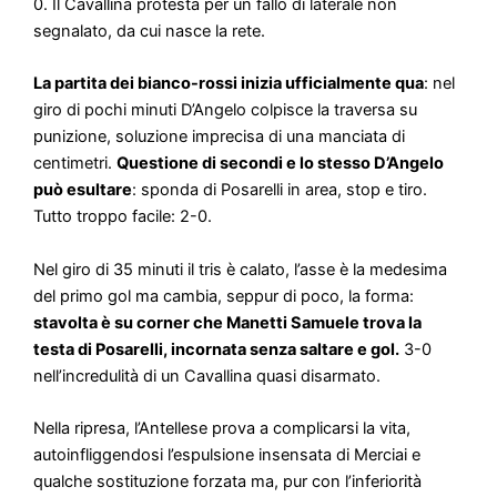
0. Il Cavallina protesta per un fallo di laterale non
segnalato, da cui nasce la rete.
La partita dei bianco-rossi inizia ufficialmente qua
: nel
giro di pochi minuti D’Angelo colpisce la traversa su
punizione, soluzione imprecisa di una manciata di
centimetri.
Questione di secondi e lo stesso D’Angelo
può esultare
: sponda di Posarelli in area, stop e tiro.
Tutto troppo facile: 2-0.
Nel giro di 35 minuti il tris è calato, l’asse è la medesima
del primo gol ma cambia, seppur di poco, la forma:
stavolta è su corner che Manetti Samuele trova la
testa di Posarelli, incornata senza saltare e gol.
3-0
nell’incredulità di un Cavallina quasi disarmato.
Nella ripresa, l’Antellese prova a complicarsi la vita,
autoinfliggendosi l’espulsione insensata di Merciai e
qualche sostituzione forzata ma, pur con l’inferiorità