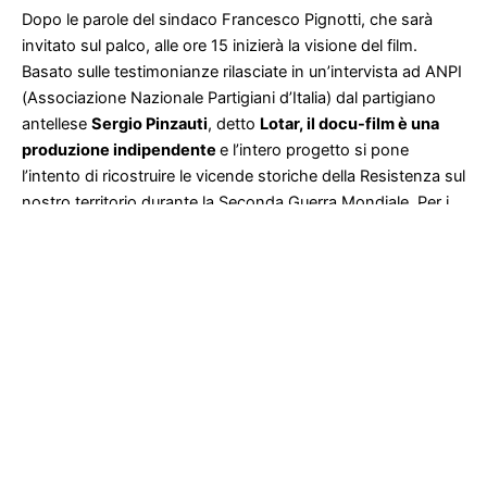
antellese
Sergio Pinzauti
, detto
Lotar, il docu-film è una
produzione indipendente
e l’intero progetto si pone
l’intento di ricostruire le vicende storiche della Resistenza sul
nostro territorio durante la Seconda Guerra Mondiale. Per i
più giovani ricordiamo che le nostre colline ed in particolare i
monti di Fontesanta furono rifugio e riferimento (la nota
casina)
della storica Brigata Sinigaglia,
i cui partigiani
furono i primi ad entrare a Firenze e il cui ultimo testimone –
Topino, al secolo Giulio Consigli – è deceduto nel 2024
(
leggi qui
). Proprio su queste colline e sui nostri territori
ripolesi e chiantigiani sono state girate le scene del film.
A coordinare l’intero lavoro è stato, come già riportato,
Andrea Trambusti
che di professione fa il parrucchiere,
spinto da una profonda passione per la storia e per i valori
della memoria storica. Il nostro giornale aveva già
intervistato
Andrea alcuni anni fa
, raccogliendo ambizioni e
volontà del suo progetto diventato con il tempo condiviso: