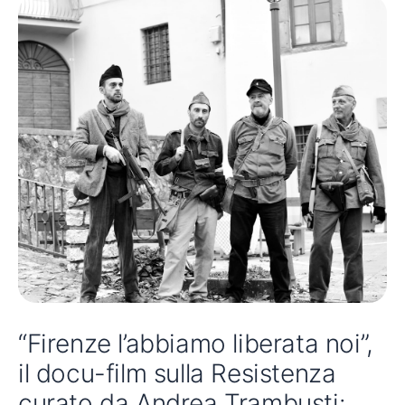
“Firenze l’abbiamo liberata noi”,
il docu-film sulla Resistenza
curato da Andrea Trambusti:
premiere al CRC Antella
Di
Matteo Merciai
/
7 Gennaio 2025