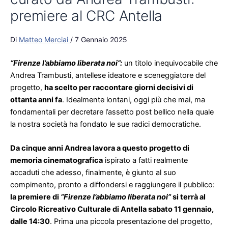
“Firenze l’abbiamo liberata noi”:
un titolo inequivocabile che
Andrea Trambusti, antellese ideatore e sceneggiatore del
progetto,
ha scelto per raccontare giorni decisivi di
ottanta anni fa
. Idealmente lontani, oggi più che mai, ma
fondamentali per decretare l’assetto post bellico nella quale
la nostra società ha fondato le sue radici democratiche.
Da cinque anni Andrea lavora a questo progetto di
memoria cinematografica
ispirato a fatti realmente
accaduti che adesso, finalmente, è giunto al suo
compimento, pronto a diffondersi e raggiungere il pubblico:
la premiere di
“Firenze l’abbiamo liberata noi”
si terrà al
Circolo Ricreativo Culturale di Antella sabato 11 gennaio,
dalle 14:30
. Prima una piccola presentazione del progetto,
con la partecipazione del cast e delle associazioni che
hanno reso possibile rievocare quegl’anni di Resistenza e
lotta al fascismo, poi luci spente e silenzio in sala, inizia il
film. Non mancheranno le sorprese con ospiti d’eccezione: