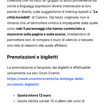
rimasta che un’atmosfera onirica e impalpabile dalla quale
sono
nati 5 personaggi che hanno cominciato a
muoversi sulla pagina e sulla scena,
chiedendoci di
permettere loro di rompere il muro di silenzio e tessere
una rete di relazioni alla quale affidarsi.
Prenotazioni e biglietti
La prenotazione e l’acquisto dei biglietti è effettuabile
unicamente sul sito Oooh Events
:
https://oooh.events/evento/la-bottega-delle-
occasioni-biglietti/
Quota intera 12 euro
Quota ridotta (under 10 e allievi dei corsi di
improvvisazione) 8 euro
Lo spettacolo è riservato ai soci di PossodopoPosso.
Se
eri socio nel 2024 è sufficiente che tu porti con te 2€ la