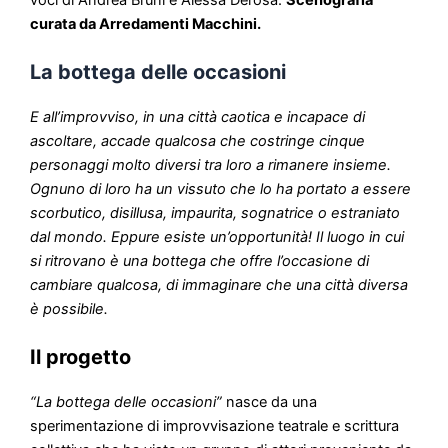
E all’improvviso, in una città caotica e incapace di
ascoltare, accade qualcosa che costringe cinque
personaggi molto diversi tra loro a rimanere insieme.
Ognuno di loro ha un vissuto che lo ha portato a essere
scorbutico, disillusa, impaurita, sognatrice o estraniato
dal mondo. Eppure esiste un’opportunità! Il luogo in cui
si ritrovano è una bottega che offre l’occasione di
cambiare qualcosa, di immaginare che una città diversa
è possibile.
Il progetto
“La bottega delle occasioni”
nasce da una
sperimentazione di improvvisazione teatrale e scrittura
collettiva che ha visto un gruppo di attori proveniente da
storie e linguaggi espressivi diversi intersecare le loro
parole in libertà, sulla suggestione di training ispirati a
“Le
città invisibili
” di Calvino. Del testo originario non è