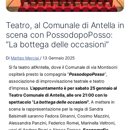
scena con PossodopoPosso:
“La bottega delle occasioni”
Di
Matteo Merciai
/
13 Gennaio 2025
Si fa teatro all’Antella, dove il Comunale di via Montisoni
ospiterà presto la compagnia “
PossodopoPosso
”,
associazione di improvvisazione teatrale e teatro
d’impresa.
L’appuntamento è per sabato 25 gennaio al
Teatro Comunale di Antella, alle ore 21:00 con lo
spettacolo “
La bottega delle occasioni
”.
A mettere in
scena la rappresentazione per la regia di Sandra
Balsimelli saranno Fedora Ginanni, Cosimo Mazzini,
Alessandra Panzini, Federico Romei, Marinella Veltroni,
voci di Andrea Bruni e Alessa Derosa.
Scenografia
curata da Arredamenti Macchini.
La bottega delle occasioni