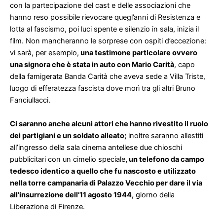
vi sarà, per esempio,
una testimone particolare ovvero
una signora che è stata in auto con Mario Carità
, capo
della famigerata Banda Carità che aveva sede a Villa Triste,
luogo di efferatezza fascista dove morì tra gli altri Bruno
Fanciullacci.
Ci saranno anche alcuni attori che hanno rivestito il
ruolo
dei partigiani e un soldato alleato;
inoltre saranno allestiti
all’ingresso della sala cinema antellese due chioschi
pubblicitari con un cimelio speciale
, un telefono da campo
tedesco identico a quello che fu nascosto e utilizzato
nella torre campanaria di Palazzo Vecchio per dare il via
all’insurrezione dell’11 agosto 1944,
giorno della
Liberazione di Firenze.
Dopo le parole del sindaco Francesco Pignotti, che sarà
invitato sul palco, alle ore 15 inizierà la visione del film.
Basato sulle testimonianze rilasciate in un’intervista ad ANPI
(Associazione Nazionale Partigiani d’Italia) dal partigiano