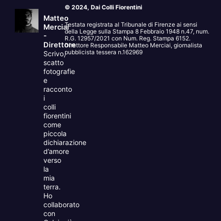
© 2024, Dai Colli Fiorentini
Matteo
Testata registrata al Tribunale di Firenze ai sensi
Merciai
della Legge sulla Stampa 8 Febbraio 1948 n.47, num.
-
R.G. 12957/2021 con Num. Reg. Stampa 6152.
Direttore
Direttore Responsabile Matteo Merciai, giornalista
pubblicista tessera n.162969
Scrivo,
scatto
fotografie
e
racconto
i
colli
fiorentini
come
piccola
dichiarazione
d’amore
verso
la
mia
terra.
Ho
collaborato
con