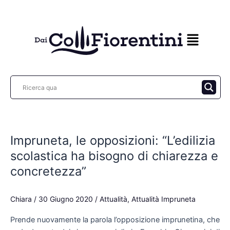
Vai
al
contenuto
Impruneta,
le
Impruneta, le opposizioni: “L’edilizia
opposizioni:
“L’edilizia
scolastica ha bisogno di chiarezza e
scolastica
concretezza”
ha
bisogno
Chiara
/
30 Giugno 2020
/
Attualità
,
Attualità Impruneta
di
chiarezza
Prende nuovamente la parola l’opposizione imprunetina, che
e