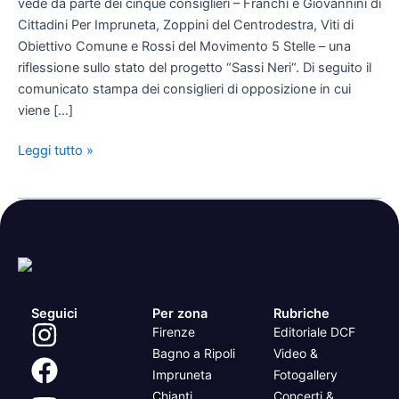
vede da parte dei cinque consiglieri – Franchi e Giovannini di
concretezza”
Cittadini Per Impruneta, Zoppini del Centrodestra, Viti di
Obiettivo Comune e Rossi del Movimento 5 Stelle – una
riflessione sullo stato del progetto “Sassi Neri“. Di seguito il
comunicato stampa dei consiglieri di opposizione in cui
viene […]
Leggi tutto »
Seguici
Per zona
Rubriche
Firenze
Editoriale DCF
Bagno a Ripoli
Video &
Impruneta
Fotogallery
Chianti
Concerti &