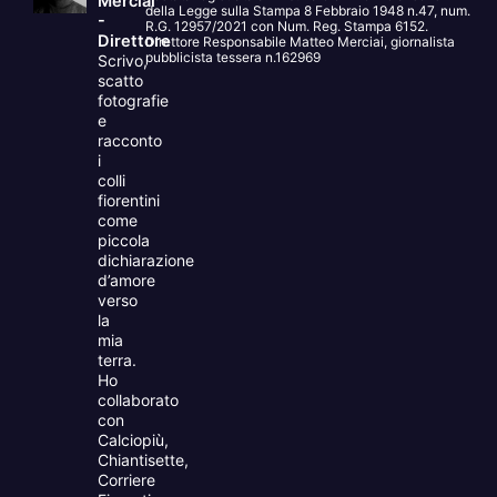
Merciai
della Legge sulla Stampa 8 Febbraio 1948 n.47, num.
-
R.G. 12957/2021 con Num. Reg. Stampa 6152.
Direttore
Direttore Responsabile Matteo Merciai, giornalista
pubblicista tessera n.162969
Scrivo,
scatto
fotografie
e
racconto
i
colli
fiorentini
come
piccola
dichiarazione
d’amore
verso
la
mia
terra.
Ho
collaborato
con
Calciopiù,
Chiantisette,
Corriere