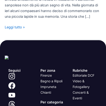
sanpolese non dà più alcun segno di vita. Nella giornata di
ieri alcuni compaesani hanno deciso di commemorarlo con
una piccola lapide in sua memoria. Una storia che […]
Leggi tutto »
Seguici
Per zona
Rubriche
Firenze
Editoriale DCF
Bagno a Ripoli
Video &
Impruneta
Fotogallery
Chianti
Concerti &
Eventi
Per categoria