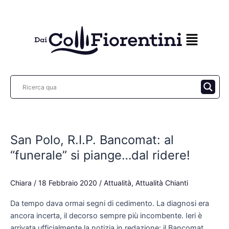
Vai
al
contenuto
San
Polo,
San Polo, R.I.P. Bancomat: al
R.I.P.
Bancomat:
“funerale” si piange…dal ridere!
al
“funerale”
Chiara
/
18 Febbraio 2020
/
Attualità
,
Attualità Chianti
si
piange…
Da tempo dava ormai segni di cedimento. La diagnosi era
dal
ancora incerta, il decorso sempre più incombente. Ieri è
ridere!
arrivata ufficialmente la notizia in redazione: il Bancomat