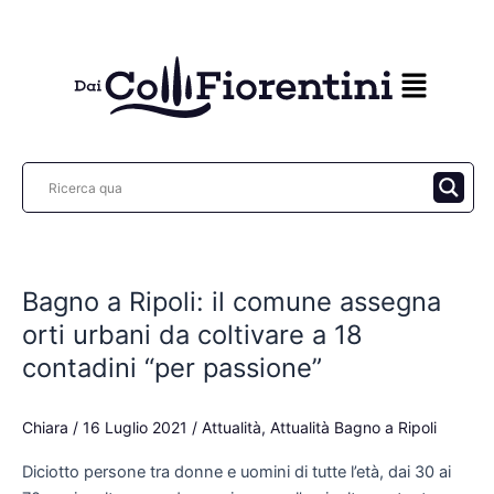
Vai
al
contenuto
Bagno
a
Bagno a Ripoli: il comune assegna
Ripoli:
il
orti urbani da coltivare a 18
comune
contadini “per passione”
assegna
orti
Chiara
/
16 Luglio 2021
/
Attualità
,
Attualità Bagno a Ripoli
urbani
da
Diciotto persone tra donne e uomini di tutte l’età, dai 30 ai
coltivare