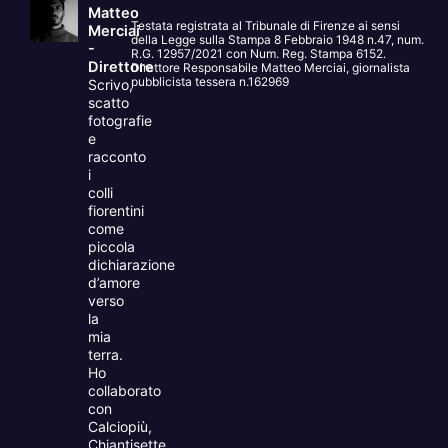
Matteo
Testata registrata al Tribunale di Firenze ai sensi
Merciai
della Legge sulla Stampa 8 Febbraio 1948 n.47, num.
-
R.G. 12957/2021 con Num. Reg. Stampa 6152.
Direttore
Direttore Responsabile Matteo Merciai, giornalista
pubblicista tessera n.162969
Scrivo,
scatto
fotografie
e
racconto
i
colli
fiorentini
come
piccola
dichiarazione
d’amore
verso
la
mia
terra.
Ho
collaborato
con
Calciopiù,
Chiantisette,