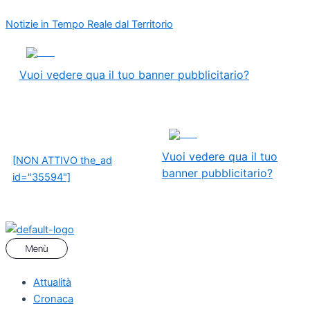
Vai
Menu
Coronavirus,
Notizie in Tempo Reale dal Territorio
al
limitare
contenuto
al
ADS
massimo
il
Vuoi vedere qua il tuo banner pubblicitario?
rischio
di
contagio:
ADS
ma
Vuoi vedere qua il tuo
è
[NON ATTIVO the_ad
banner pubblicitario?
domenica
id="35594"]
e
c’è
il
sole….
Attualità
Cronaca