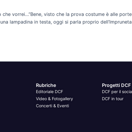
no che vorrei…”Bene, visto che la prova costume è alle port
una lampadina in testa, oggi si parla proprio dell’Impruneta
Rubriche
Progetti DCF
Editoriale DCF
DCF per il socia
Video & Fotogallery
DCF in tour
Concerti & Eventi