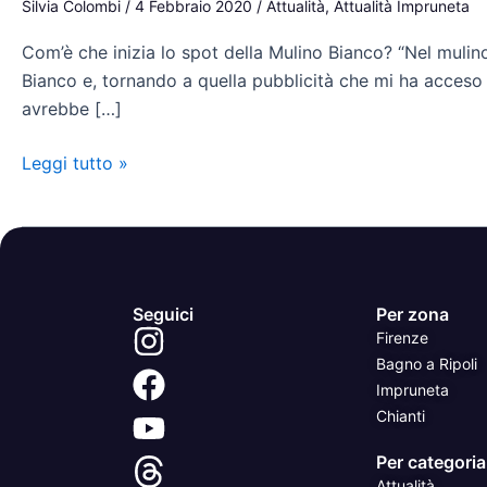
Silvia Colombi
/
4 Febbraio 2020
/
Attualità
,
Attualità Impruneta
Com’è che inizia lo spot della Mulino Bianco? “Nel muli
Bianco e, tornando a quella pubblicità che mi ha acceso 
avrebbe […]
Leggi tutto »
Seguici
Per zona
Firenze
Bagno a Ripoli
Impruneta
Chianti
Per categoria
Attualità