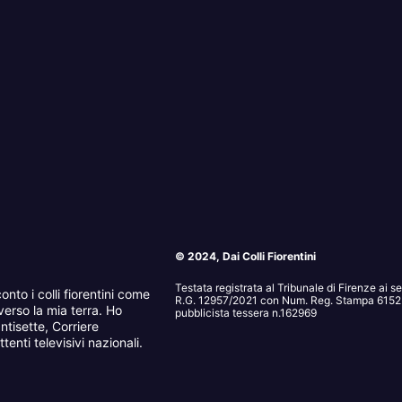
© 2024, Dai Colli Fiorentini
Testata registrata al Tribunale di Firenze ai 
onto i colli fiorentini come
R.G. 12957/2021 con Num. Reg. Stampa 6152. 
erso la mia terra. Ho
pubblicista tessera n.162969
ntisette, Corriere
tenti televisivi nazionali.