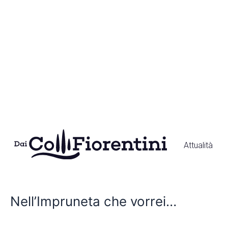
Vai
al
contenuto
Attualità
Nell’Impruneta
che
Nell’Impruneta che vorrei…
vorrei…