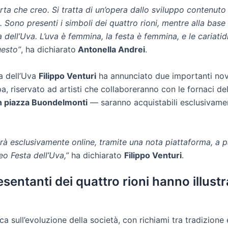
rta che creo. Si tratta di un’opera dallo sviluppo contenuto
Sono presenti i simboli dei quattro rioni, mentre alla base
dell’Uva. L’uva è femmina, la festa è femmina, e le cariatid
uesto”
, ha dichiarato
Antonella Andrei
.
ta dell’Uva
Filippo Venturi
ha annunciato due importanti novit
 riservato ad artisti che collaboreranno con le fornaci del ter
n piazza Buondelmonti
— saranno acquistabili esclusivament
 sarà esclusivamente online, tramite una nota piattaforma, a
eo Festa dell’Uva,”
ha dichiarato
Filippo Venturi
.
entanti dei quattro rioni hanno illustrat
a sull’evoluzione della società, con richiami tra tradizione