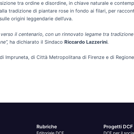
izione tra ordine e disordine, in chiave naturale e contem
 alla tradizione di piantare rose in fondo ai filari, per racco
lle origini leggendarie dell’uva.
rso il centenario, con un rinnovato legame tra tradizione e
ne”,
ha dichiarato il Sindaco
Riccardo Lazzerini
.
 di Impruneta, di Città Metropolitana di Firenze e di Region
Rubriche
Progetti DCF
Editoriale DCF
DCF per il socia