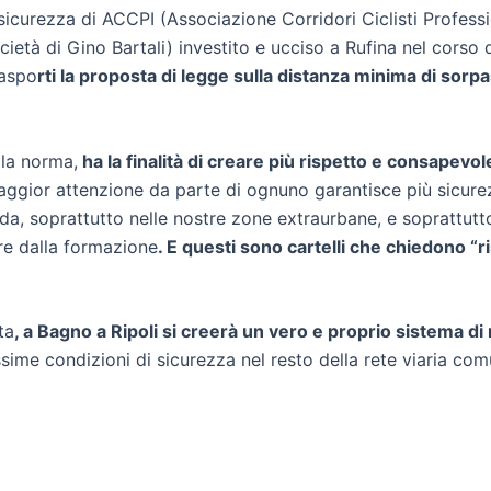
sicurezza di ACCPI (Associazione Corridori Ciclisti Profess
cietà di Gino Bartali) investito e ucciso a Rufina nel corso
raspo
rti la proposta di legge sulla distanza minima di sorp
lla norma,
ha la finalità di creare più rispetto e consapev
ggior attenzione da parte di ognuno garantisce più sicurezza
 strada, soprattutto nelle nostre zone extraurbane, e soprattu
re dalla formazione
. E questi sono cartelli che chiedono “ris
ta
, a Bagno a Ripoli si creerà un vero e proprio sistema di
assime condizioni di sicurezza nel resto della rete viaria com