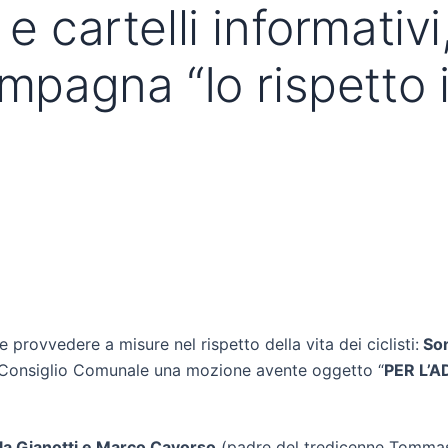
 e cartelli informativ
mpagna “Io rispetto il
provvedere a misure nel rispetto della vita dei ciclisti:
Son
 Consiglio Comunale una mozione avente oggetto “
PER L’
a Gianotti e Marco Cavorso
(padre del tredicenne Tommaso