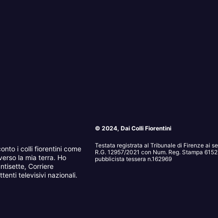
© 2024, Dai Colli Fiorentini
Testata registrata al Tribunale di Firenze ai 
onto i colli fiorentini come
R.G. 12957/2021 con Num. Reg. Stampa 6152. 
erso la mia terra. Ho
pubblicista tessera n.162969
ntisette, Corriere
tenti televisivi nazionali.