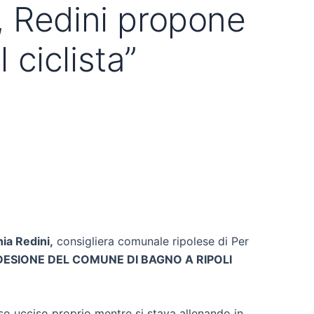
i, Redini propone
 ciclista”
ia Redini,
consigliera comunale ripolese di Per
ADESIONE DEL COMUNE DI BAGNO A RIPOLI
 ucciso proprio mentre si stava allenando in