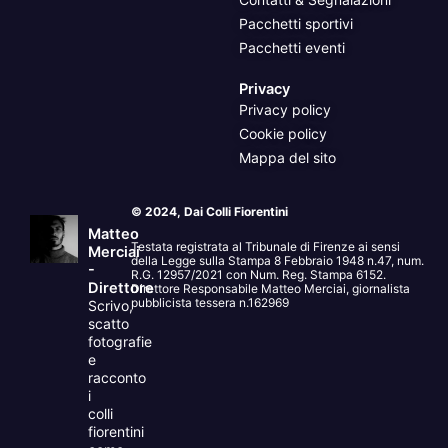
Pacchetti sportivi
Pacchetti eventi
Privacy
Privacy policy
Cookie policy
Mappa del sito
© 2024, Dai Colli Fiorentini
Matteo
Testata registrata al Tribunale di Firenze ai sensi
Merciai
della Legge sulla Stampa 8 Febbraio 1948 n.47, num.
-
R.G. 12957/2021 con Num. Reg. Stampa 6152.
Direttore
Direttore Responsabile Matteo Merciai, giornalista
pubblicista tessera n.162969
Scrivo,
scatto
fotografie
e
racconto
i
colli
fiorentini