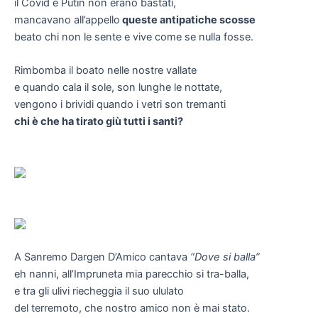
il Covid e Putin non erano bastati,
mancavano all’appello
queste antipatiche scosse
beato chi non le sente e vive come se nulla fosse.
Rimbomba il boato nelle nostre vallate
e quando cala il sole, son lunghe le nottate,
vengono i brividi quando i vetri son tremanti
chi è che ha tirato giù tutti i santi?
A Sanremo Dargen D’Amico cantava
“Dove si balla”
eh nanni, all’Impruneta mia parecchio si tra-balla,
e tra gli ulivi riecheggia il suo ululato
del terremoto, che nostro amico non è mai stato.