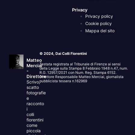
Privacy
Privacy policy
Cookie policy
Mappa del sito
© 2024, Dai Colli Fiorentini
Matteo
Testata registrata al Tribunale di Firenze ai sensi
Merciai
della Legge sulla Stampa 8 Febbraio 1948 n.47, num.
-
R.G. 12957/2021 con Num. Reg. Stampa 6152.
Direttore
Direttore Responsabile Matteo Merciai, giornalista
pubblicista tessera n.162969
Scrivo,
scatto
fotografie
e
racconto
i
colli
fiorentini
come
piccola