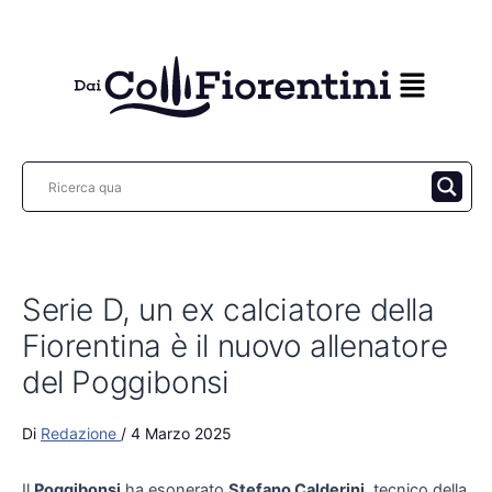
Vai
al
contenuto
Serie D, un ex calciatore della
Fiorentina è il nuovo allenatore
del Poggibonsi
Di
Redazione
/
4 Marzo 2025
Il
Poggibonsi
ha esonerato
Stefano Calderini
, tecnico della