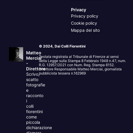
Privacy
Privacy policy
Cookie policy
Mappa del sito
© 2024, Dai Colli Fiorentini
Matteo
Testata registrata al Tribunale di Firenze ai sensi
Merciai
della Legge sulla Stampa 8 Febbraio 1948 n.47, num.
-
R.G. 12957/2021 con Num. Reg. Stampa 6152.
Direttore
Direttore Responsabile Matteo Merciai, giornalista
pubblicista tessera n.162969
Scrivo,
scatto
fotografie
e
racconto
i
colli
fiorentini
come
piccola
dichiarazione
d’amore