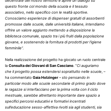
decentrate del nostro territorio e aprire un dialogo su
questo fronte col mondo della scuola e il tessuto
associativo, nello specifico con le realtà sportive.
Conosciamo esperienze di dispenser gratuiti di assorbenti
promosse dalle scuole, dalle università italiane, intendiamo
offrire un valore aggiunto mettendo a disposizione la
biblioteca comunale, spazio tra i più fruiti dalla popolazione
giovane, e sostenendo la fornitura di prodotti per l’igiene
femminile”.
Nella realizzazione del progetto ha giocato un ruolo centrale
la
Consulta dei Giovani di San Casciano
. “
Ci auguriamo
che il progetto possa estendersi soprattutto nelle scuole
, –
ha commentato
Gaia Holzinger
–
sto pensando in
particolar modo alle scuole secondarie di primo grado dove
le ragazze si interfacciano per la prima volta con il ciclo
mestruale, sarebbe altrettanto importante dare spazio a
specifici percorsi educativi e formativi incentrati
sull’educazione sesso-affettiva rivolti sia agli studenti, sia