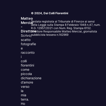
© 2024, Dai Colli Fiorentini
Matteo
Testata registrata al Tribunale di Firenze ai sensi
Merciai
della Legge sulla Stampa 8 Febbraio 1948 n.47, num.
-
R.G. 12957/2021 con Num. Reg. Stampa 6152.
Direttore
Direttore Responsabile Matteo Merciai, giornalista
pubblicista tessera n.162969
Scrivo,
scatto
fotografie
e
racconto
i
colli
fiorentini
come
piccola
dichiarazione
d’amore
verso
la
mia
terra.
Ho