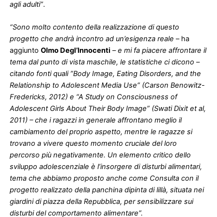
agli adulti”
.
“Sono molto contento della realizzazione di questo
progetto che andrà incontro ad un’esigenza reale
– ha
aggiunto
Olmo Degl’Innocenti
–
e mi fa piacere affrontare il
tema dal punto di vista maschile, le statistiche ci dicono –
citando fonti quali ⁠”⁠Body Image, Eating Disorders, and the
Relationship to Adolescent Media Use” (Carson Benowitz-
Fredericks, 2012) e “A Study on Consciousness of
Adolescent Girls About Their Body Image” (Swati Dixit et al,
2011) – che i ragazzi in generale affrontano meglio il
cambiamento del proprio aspetto, mentre le ragazze si
trovano a vivere questo momento cruciale del loro
percorso più negativamente. Un elemento critico dello
sviluppo adolescenziale è l’insorgere di disturbi alimentari,
tema che abbiamo proposto anche come Consulta con il
progetto realizzato della panchina dipinta di lillà, situata nei
giardini di piazza della Repubblica, per sensibilizzare sui
disturbi del comportamento alimentare”.