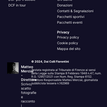
DCF in tour
Donazioni
Contatti & Segnalazioni
Pacchetti sportivi
Pacchetti eventi
Privacy
Privacy policy
Cookie policy
Mappa del sito
© 2024, Dai Colli Fiorentini
Matteo
Testata registrata al Tribunale di Firenze ai sensi
Merciai
della Legge sulla Stampa 8 Febbraio 1948 n.47, num.
-
R.G. 12957/2021 con Num. Reg. Stampa 6152.
Direttore
Direttore Responsabile Matteo Merciai, giornalista
pubblicista tessera n.162969
Scrivo,
scatto
fotografie
e
racconto
i