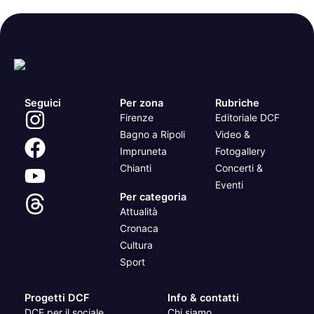
Seguici
Per zona
Rubriche
Firenze
Editoriale DCF
Bagno a Ripoli
Video &
Impruneta
Fotogallery
Chianti
Concerti &
Eventi
Per categoria
Attualità
Cronaca
Cultura
Sport
Progetti DCF
Info & contatti
DCF per il sociale
Chi siamo