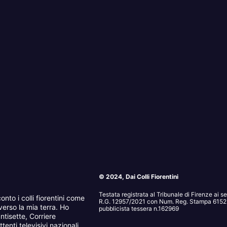
© 2024, Dai Colli Fiorentini
Testata registrata al Tribunale di Firenze ai 
onto i colli fiorentini come
R.G. 12957/2021 con Num. Reg. Stampa 6152. 
erso la mia terra. Ho
pubblicista tessera n.162969
ntisette, Corriere
tenti televisivi nazionali.