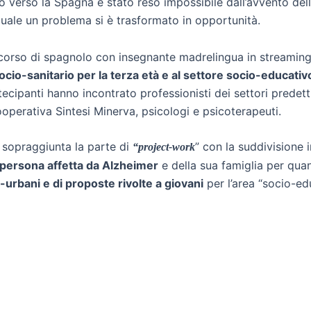
sico verso la Spagna è stato reso impossibile dall’avvento de
 quale un problema si è trasformato in opportunità.
 corso di spagnolo con insegnante madrelingua in streaming
 socio-sanitario per la terza età e al settore socio-educativo
cipanti hanno incontrato professionisti dei settori predett
Cooperativa Sintesi Minerva, psicologi e psicoterapeuti.
è sopraggiunta la parte di
” con la suddivisione 
“project-work
a persona affetta da Alzheimer
e della sua famiglia per quan
urbani e di proposte rivolte a giovani
per l’area “socio-ed