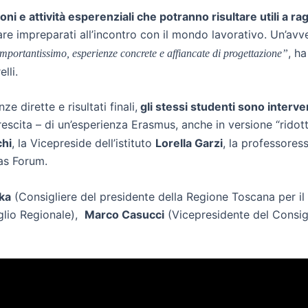
oni e attività esperenziali che potranno risultare utili a ra
vare impreparati all’incontro con il mondo lavorativo. Un’av
, h
 importantissimo, esperienze concrete e affiancate di progettazione”
elli.
e dirette e risultati finali,
gli stessi studenti sono interve
crescita – di un’esperienza Erasmus, anche in versione “rido
hi
, la Vicepreside dell’istituto
Lorella Garzi
, la professores
tas Forum.
ka
(Consigliere del presidente della Regione Toscana per i
glio Regionale),
Marco Casucci
(Vicepresidente del Consig