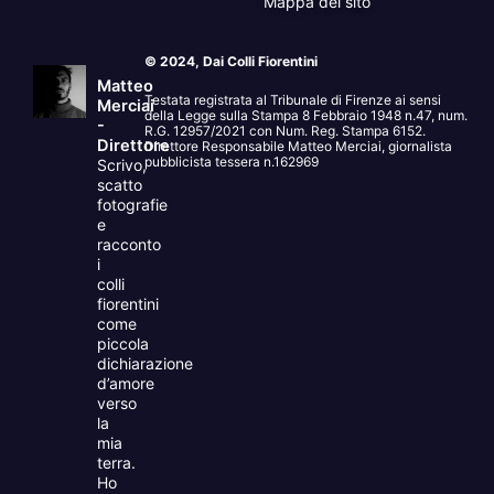
Mappa del sito
© 2024, Dai Colli Fiorentini
Matteo
Testata registrata al Tribunale di Firenze ai sensi
Merciai
della Legge sulla Stampa 8 Febbraio 1948 n.47, num.
-
R.G. 12957/2021 con Num. Reg. Stampa 6152.
Direttore
Direttore Responsabile Matteo Merciai, giornalista
pubblicista tessera n.162969
Scrivo,
scatto
fotografie
e
racconto
i
colli
fiorentini
come
piccola
dichiarazione
d’amore
verso
la
mia
terra.
Ho