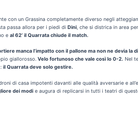
nte con un Grassina completamente diverso negli atteggia
ta passa allora per i piedi di
Dini
, che si districa in area pe
no e
al 62’ il Quarrata chiude il match.
ortiere manca l’impatto con il pallone ma non ne devia la d
ppio giallorosso.
Velo fortunoso che vale così lo 0-2.
Nel te
o:
il Quarrata deve solo gestire.
adroni di casa impotenti davanti alle qualità avversarie e all
liore dei modi
e augura di replicarsi in tutti i teatri di qu