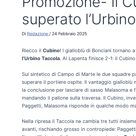
Promozione- Il Cu
superato l’Urbin
Di
Redazione
/
24 Febbraio 2025
Riecco il
Cubino
! I gialloblù di Bonciani tornano
l’Urbino Taccola
. Al Lapenta finisce 2-1: il Cubin
Sul sintetico di Campo di Marte le due squadre p
superare il portiere ospite. Il vantaggio giallobl
la conclusione per lasciare di sasso Malasoma e far
mandando il pallone sulla traversa. Il Cubino, inve
Paggetti, Malasoma risponde in qualche modo ma 
Nella ripresa il Taccola ne cambia tre tutti insieme
avanti, rischiando grosso in contropiede: Paggetti