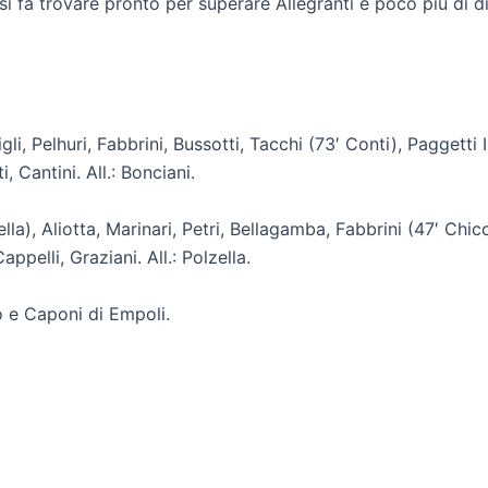
si fa trovare pronto per superare Allegranti e poco più di d
igli, Pelhuri, Fabbrini, Bussotti, Tacchi (73′ Conti), Paggetti
, Cantini. All.: Bonciani.
la), Aliotta, Marinari, Petri, Bellagamba, Fabbrini (47′ Chicc
ppelli, Graziani. All.: Polzella.
o e Caponi di Empoli.