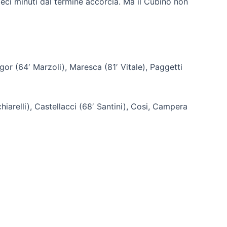
ieci minuti dal termine accorcia. Ma il Cubino non
 Igor (64′ Marzoli), Maresca (81′ Vitale), Paggetti
hiarelli), Castellacci (68′ Santini), Cosi, Campera