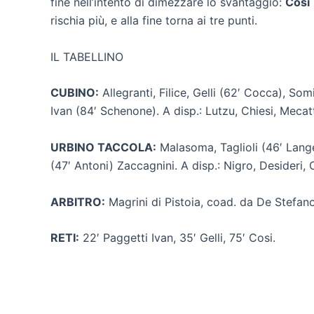
fine nell’intento di dimezzare lo svantaggio:
Cosi
rischia più, e alla fine torna ai tre punti.
IL TABELLINO
CUBINO:
Allegranti, Filice, Gelli (62′ Cocca), Som
Ivan (84′ Schenone). A disp.: Lutzu, Chiesi, Mecatti
URBINO TACCOLA:
Malasoma, Taglioli (46′ Langel
(47′ Antoni) Zaccagnini. A disp.: Nigro, Desideri, Ca
ARBITRO:
Magrini di Pistoia, coad. da De Stefan
RETI:
22′ Paggetti Ivan, 35′ Gelli, 75′ Cosi.