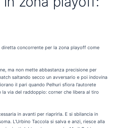
 in zona playoff:
a diretta concorrente per la zona playoff come
ione, ma non mette abbastanza precisione per
atch saltando secco un avversario e poi indovina
orano il pari quando Pelhuri sfiora l’autorete
 la via del raddoppio: corner che libera al tiro
saria in avanti per riaprirla. E si sbilancia in
oma. L’Urbino Taccola si salva e anzi, riesce alla