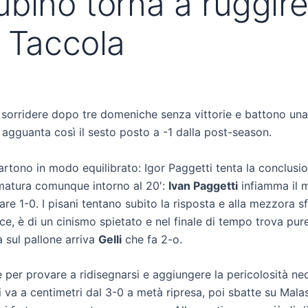
bino torna a ruggire
o Taccola
 a sorridere dopo tre domeniche senza vittorie e battono un
o agguanta così il sesto posto a -1 dalla post-season.
artono in modo equilibrato: Igor Paggetti tenta la conclus
ù matura comunque intorno al 20′:
Ivan Paggetti
infiamma il m
e 1-0. I pisani tentano subito la risposta e alla mezzora sfi
ce, è di un cinismo spietato e nel finale di tempo trova pure
sul pallone arriva
Gelli
che fa 2-o.
 per provare a ridisegnarsi e aggiungere la pericolosità neces
 va a centimetri dal 3-0 a metà ripresa, poi sbatte su Malas