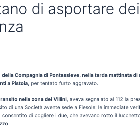
tano di asportare dei
anza
 della Compagnia di Pontassieve, nella tarda mattinata di s
ti a Pistoia,
per tentato furto aggravato.
 transito nella zona dei Villini,
aveva segnalato al 112 la pres
to di una Società avente sede a Fiesole: le immediate verific
o consentito di cogliere i due, che avevano rotto il lucchett
ezzo
.