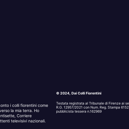
© 2024, Dai Colli Fiorentini
Testata registrata al Tribunale di Firenze ai 
onto i colli fiorentini come
R.G. 12957/2021 con Num. Reg. Stampa 6152. 
erso la mia terra. Ho
pubblicista tessera n.162969
ntisette, Corriere
tenti televisivi nazionali.