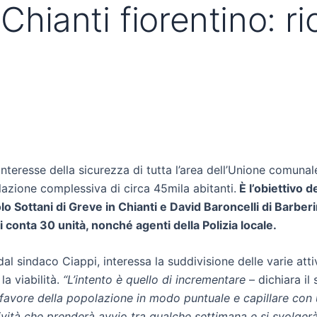
 Chianti fiorentino: 
’interesse della sicurezza di tutta l’area dell’Unione comuna
azione complessiva di circa 45mila abitanti.
È l’obiettivo 
aolo Sottani di Greve in Chianti e David Baroncelli di Barb
 conta 30 unità, nonché agenti della Polizia locale.
l sindaco Ciappi, interessa la suddivisione delle varie attivi
la viabilità.
“L’intento è quello di incrementare
– dichiara il
a favore della popolazione in modo puntuale e capillare con 
tività che prenderà avvio tra qualche settimana e si svolgerà