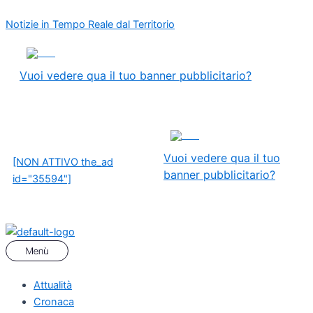
Vai
Menu
Navigazione
Notizie in Tempo Reale dal Territorio
al
articoli
contenuto
ADS
Vuoi vedere qua il tuo banner pubblicitario?
ADS
Vuoi vedere qua il tuo
[NON ATTIVO the_ad
banner pubblicitario?
id="35594"]
Attualità
Cronaca