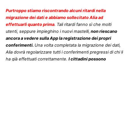
Purtroppo stiamo riscontrando alcuni ritardi nella
migrazione dei dati e abbiamo sollecitato Alia ad
effettuarli quanto prima
. Tali ritardi fanno sì che molti
utenti, seppure impieghino i nuovi mastelli,
non riescano
ancora a vedere sulla App la registrazione dei propri
conferimenti.
Una volta completata la migrazione dei dati,
Alia dovrà regolarizzare tutti i conferimenti pregressi di chi li
ha già effettuati correttamente.
I cittadini possono
comunque inserire direttamente i propri conferimenti
sulla App o tramite call center di Alia.”
Viene registrato solo il conferimento dell’indifferenziato,
essendo l’elemento che incide sulla parte variabile della
bolletta o tutti i conferimenti dovrebbero essere
registrati tramite tag?
“Sono registrati tutti i conferimenti, sia dei rifiuti
differenziati, sia dei rifiuti indifferenziati. La percentuale di