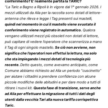
conferimento? E’ realmente partita la TARIC?
“La Taric a Bagno a Ripoli è in vigore dal 1° gennaio 2026. I
mezzi utilizzati da Alia per la raccolta sono dotati di lettore-
antenna che rileva e legge i Tag presenti sui mastelli,
quindi nel momento in cui il mastello viene svuotato il
conferimento viene registrato in automatico.
Qualora
vengano utilizzati mezzi più obsoleti non dotati di lettore,
può capitare di vedere l’operatore che scannerizza a mano
il Tag di ogni singolo mastello.
Se ciò non avviene, non
significa che l’operatori non effettui la lettura, ma solo
che sta impiegando i mezzi dotati di tecnologia più
recente.
Detto questo, come avevamo anticipato, come
Comune abbiamo richiesto ad Alia un periodo “cuscinetto”
per aiutare i cittadini a prendere confidenza con alcune
piccole modifiche delle abitudini e per dare modo a tutti di
ritirare i nuovi kit.
Questa fase di transizione, serve anche
ad Alia per effettuare la migrazione di tutti i dati degli
utenti dalla vecchia Tari alla nuova tariffa corrispettiva
Taric.