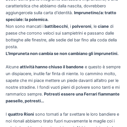
caratteristica che abbiamo dalla nascita, dovrebbero
aggiungercela sulla carta d’identità.
Imprunetino/a: tratto
speciale: la polemica.
Non sono mancati i
battibecchi
, i
polveroni
, le
ciane
di
paese che corrono veloci sui sampietrini e passano dalle
botteghe alle finestre, alle sedie del bar fino alla coda della
posta.
L’Impruneta non cambia se non cambiano gli imprunetini.
Alcune
attività hanno chiuso il bandone
e questo è sempre
un dispiacere, inutile far finta di niente. Io cammino molto,
sapete che mi piace mettere un piede davanti all’altro per le
nostre stradine. I fondi vuoti pieni di polvere sono tanti e mi
rammarico sempre.
Potresti essere una Ferrari fiammante
paesello, potresti…
I
quattro Rioni
sono tornati a far svettare le loro bandiere e
noi rionali abbiamo tirato fuori nuovamente le maglie coi i