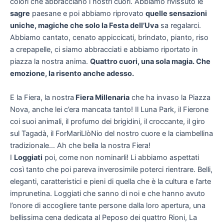
colori che abbracciano i nostri cuori. Abbiamo rivissuto le
sagre
paesane e poi abbiamo riprovato
quelle sensazioni
uniche, magiche che solo la Festa dell’Uva
sa regalarci.
Abbiamo cantato, cenato appiccicati, brindato, pianto, riso
a crepapelle, ci siamo abbracciati e abbiamo riportato in
piazza la nostra anima.
Quattro cuori, una sola magia. Che
emozione, la risento anche adesso.
E la Fiera, la nostra
Fiera Millenaria
che ha invaso la Piazza
Nova, anche lei c’era mancata tanto! Il Luna Park, il Fierone
coi suoi animali, il profumo dei brigidini, il croccante, il giro
sul Tagadà, il ForMariLlòNio del nostro cuore e la ciambellina
tradizionale… Ah che bella la nostra Fiera!
I
Loggiati
poi, come non nominarli! Li abbiamo aspettati
così tanto che poi pareva inverosimile poterci rientrare. Belli,
eleganti, caratteristici e pieni di quella che è la cultura e l’arte
imprunetina. Loggiati che sanno di noi e che hanno avuto
l’onore di accogliere tante persone dalla loro apertura, una
bellissima cena dedicata al Peposo dei quattro Rioni, La