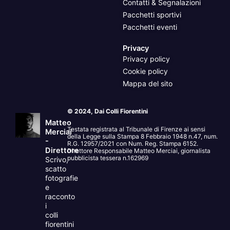
Contatti & Segnalazioni
Pacchetti sportivi
Pacchetti eventi
Privacy
Privacy policy
Cookie policy
Mappa del sito
© 2024, Dai Colli Fiorentini
Matteo
Testata registrata al Tribunale di Firenze ai sensi
Merciai
della Legge sulla Stampa 8 Febbraio 1948 n.47, num.
-
R.G. 12957/2021 con Num. Reg. Stampa 6152.
Direttore
Direttore Responsabile Matteo Merciai, giornalista
pubblicista tessera n.162969
Scrivo,
scatto
fotografie
e
racconto
i
colli
fiorentini