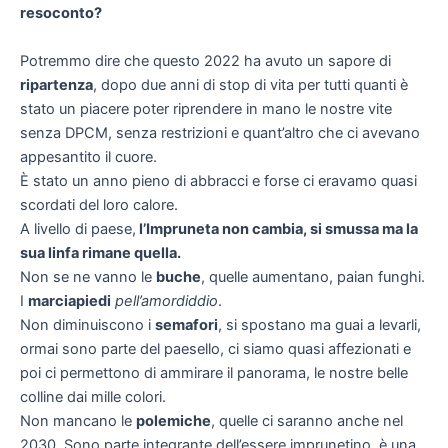
resoconto?
Potremmo dire che questo 2022 ha avuto un sapore di
ripartenza
, dopo due anni di stop di vita per tutti quanti è
stato un piacere poter riprendere in mano le nostre vite
senza DPCM, senza restrizioni e quant’altro che ci avevano
appesantito il cuore.
È stato un anno pieno di abbracci e forse ci eravamo quasi
scordati del loro calore.
A livello di paese,
l’Impruneta non cambia, si smussa ma la
sua linfa rimane quella.
Non se ne vanno le
buche
, quelle aumentano, paian funghi.
I
marciapiedi
pell’amordiddio
.
Non diminuiscono i
semafori
, si spostano ma guai a levarli,
ormai sono parte del paesello, ci siamo quasi affezionati e
poi ci permettono di ammirare il panorama, le nostre belle
colline dai mille colori.
Non mancano le
polemiche
, quelle ci saranno anche nel
2030. Sono parte integrante dell’essere imprunetino, è una