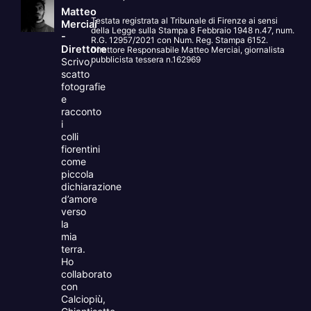
Matteo
Testata registrata al Tribunale di Firenze ai sensi
Merciai
della Legge sulla Stampa 8 Febbraio 1948 n.47, num.
-
R.G. 12957/2021 con Num. Reg. Stampa 6152.
Direttore
Direttore Responsabile Matteo Merciai, giornalista
pubblicista tessera n.162969
Scrivo,
scatto
fotografie
e
racconto
i
colli
fiorentini
come
piccola
dichiarazione
d’amore
verso
la
mia
terra.
Ho
collaborato
con
Calciopiù,