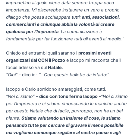
imprunetino al quale viene data sempre troppa poca
importanza. Mi piacerebbe instaurare un vero e proprio
dialogo che possa acchiappare tutti:
enti, associazioni,
commercianti e chiunque abbia la volontà di creare
qualcosa per l’Impruneta
. La comunicazione è
fondamentale per far funzionare tutti gli eventi al meglio.”
Chiedo ad entrambi quali saranno i
prossimi eventi
organizzati dal CCN il Pozzo
e Iacopo mi racconta che il
focus adesso va sul
Natale
.
“Oioi”
– dico io-
“…Con queste bollette da infarto!”
Iacopo e Carlo sorridono amareggiati, come tutti.
“Noi ci siamo”
–
dice con tono fermo Iacopo
–
“Noi ci siamo
per l’Impruneta e ci stiamo rimboccando le maniche anche
per questo Natale che di facile, purtroppo, non ha un bel
niente.
Stiamo valutando un insieme di cose, le stiamo
pensando tutte per cercare di gravare il meno possibile
ma vogliamo comunque regalare al nostro paese e agli