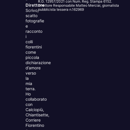
R.G. 12957/2021 con Num. Reg. Stampa 6152.
Direttore
Direttore Responsabile Matteo Merciai, giornalista
pubblicista tessera n.162969
Scrivo,
scatto
fotografie
e
racconto
i
colli
fiorentini
come
piccola
dichiarazione
d’amore
verso
la
mia
terra.
Ho
collaborato
con
Calciopiù,
Chiantisette,
Corriere
Fiorentino