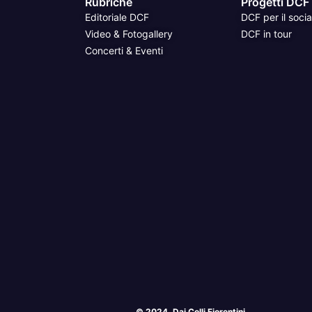
Rubriche
Progetti DCF
Editoriale DCF
DCF per il socia
Video & Fotogallery
DCF in tour
Concerti & Eventi
© 2024, Dai Colli Fiorentini