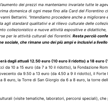
l’aumento dei prezzi ma manteniamo invariate tutte le agevol
 prima domenica di ogni mese fino alla Card del Fiorentino ch
ovanni Bettarini.
“Intendiamo procedere anche a migliorare e 
a agli standard qualitativi e al rilievo culturale delle colle
to collezionistico e nuove attività espositive e didattiche,
e per le attività culturali dei fiorentini.
Resta perciò confer
ione sociale, che rimane uno dei più ampi e inclusivi a livel
erà dagli attuali 12.50 euro (10 euro il ridotto) a 18 euro (1
cci da 10 a 15 euro (da 7 a 10 il ridotto), la Fondazione Rom
Novecento da 9.50 a 13 euro (da 4.50 a 9 il ridotto), il Forte 
a 8 euro, la Torre di San Giorgio da 6 a 8 euro, la torre de
ulturali (visite tematiche, laboratori, percorsi speciali), ch