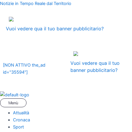
Vai
Menu
Navigazione
Notizie in Tempo Reale dal Territorio
al
articoli
contenuto
ADS
Vuoi vedere qua il tuo banner pubblicitario?
ADS
Vuoi vedere qua il tuo
[NON ATTIVO the_ad
banner pubblicitario?
id="35594"]
Attualità
Cronaca
Sport