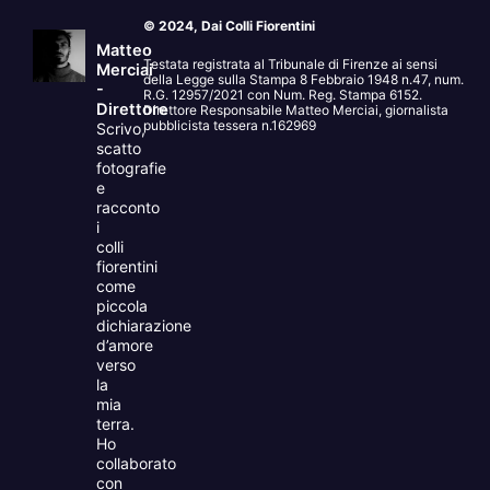
© 2024, Dai Colli Fiorentini
Matteo
Testata registrata al Tribunale di Firenze ai sensi
Merciai
della Legge sulla Stampa 8 Febbraio 1948 n.47, num.
-
R.G. 12957/2021 con Num. Reg. Stampa 6152.
Direttore
Direttore Responsabile Matteo Merciai, giornalista
pubblicista tessera n.162969
Scrivo,
scatto
fotografie
e
racconto
i
colli
fiorentini
come
piccola
dichiarazione
d’amore
verso
la
mia
terra.
Ho
collaborato
con