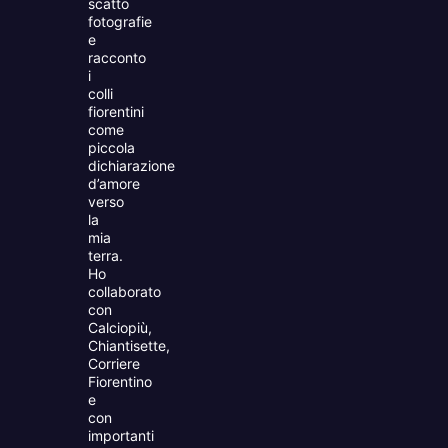
scatto
fotografie
e
racconto
i
colli
fiorentini
come
piccola
dichiarazione
d’amore
verso
la
mia
terra.
Ho
collaborato
con
Calciopiù,
Chiantisette,
Corriere
Fiorentino
e
con
importanti