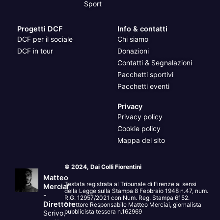
Sport
Progetti DCF
Info & contatti
DCF per il sociale
Chi siamo
DCF in tour
Donazioni
Contatti & Segnalazioni
Pacchetti sportivi
Pacchetti eventi
Privacy
Privacy policy
Cookie policy
Mappa del sito
© 2024, Dai Colli Fiorentini
Matteo
Testata registrata al Tribunale di Firenze ai sensi
Merciai
della Legge sulla Stampa 8 Febbraio 1948 n.47, num.
-
R.G. 12957/2021 con Num. Reg. Stampa 6152.
Direttore
Direttore Responsabile Matteo Merciai, giornalista
pubblicista tessera n.162969
Scrivo,