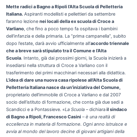
Mette radici a Bagno a Ripoli l’Alta Scuola di Pelletteria
Italiana.
Aspiranti modellisti e pellettieri da settembre
faranno lezione
nei locali della ex scuola di Croce a
Varliano
, che fino a poco tempo fa ospitava i bambini
dell’infanzia e della primaria. La “prima campanella”, subito
dopo l’estate, darà avvio ufficialmente all’
accordo triennale
che a breve sarà stipulato tra il Comune e l’Alta
Scuola
. Intanto, già dai prossimi giorni, la Scuola inizierà a
insediarsi nella struttura di Croce a Varliano con il
trasferimento dei primi macchinari necessari alla didattica.
L’idea di dare una nuova casa ripolese all’Alta Scuola di
Pelletteria Italiana nasce da un’iniziativa del Comune,
proprietario dell’immobile di Croce a Varliano e dal 2007
socio dell’istituto di formazione, che conta già due sedi a
Scandicci e a Pontassieve.
«La Scuola
– dichiara
il sindaco
di Bagno a Ripoli, Francesco Casini
–
è una realtà di
eccellenza in materia di formazione. Ogni anno istruisce e
avvia al mondo del lavoro decine di giovani artigiani della