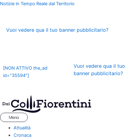
Vai
Menu
Navigazione
Notizie in Tempo Reale dal Territorio
al
articoli
contenuto
ADS
Vuoi vedere qua il tuo banner pubblicitario?
ADS
Vuoi vedere qua il tuo
[NON ATTIVO the_ad
banner pubblicitario?
id="35594"]
Attualità
Cronaca