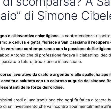
io di scomparsa? A S
olaio” di Simone Cibel
egno e all’inventiva chiantigiana.
In controtendenza rispetto
smo e dell’usa e getta,
fiorisce a San Casciano il recupero 
na in versione contemporanea con la passione dell’artigian
 babbo Antonio che di professione faceva il ciabattino, deci
ra passato e futuro, tradizione e innovazione.
corso lavorativo da orafo e argentiere alle spalle, ha apert
ta accolta e salutata con un caloroso augurio dal sindaco Ro
esentanti delle forze dell’ordine.
issimi eredi di una tradizione che oggi fa fatica a tenere b
to di un investimento che va incontro sperimentalmente all