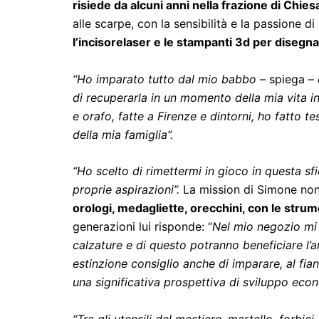
risiede da alcuni anni nella frazione di Chie
alle scarpe, con la sensibilità e la passione 
l’incisorelaser e le stampanti 3d per disegna
“Ho imparato tutto dal mio babbo
– spiega –
di recuperarla in un momento della mia vita i
e orafo, fatte a Firenze e dintorni, ho fatto 
della mia famiglia”.
“Ho scelto di rimettermi in gioco in questa sf
proprie aspirazioni”.
La mission di Simone non 
orologi, medagliette, orecchini, con le strume
generazioni lui risponde: “
Nel mio negozio mi 
calzature e di questo potranno beneficiare l’a
estinzione consiglio anche di imparare, al fian
una significativa prospettiva di sviluppo eco
“Tra gli utensili del mestiere, martello, forbici