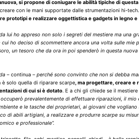
sanuova, si propone di coniugare le abilità tipiche di quest
di creare con le mani supportate dalle strumentazioni hi-tech
re prototipi e realizzare oggettistica e gadgets in legno e
da lui ho appreso non solo i segreti del mestiere ma una gra
n cui ho deciso di scommettere ancora una volta sulle mie p
tesoro, un tesoro che da ora in poi spenderò in questa nuova 
ida
– continua –
perché sono convinto che non si debba mai s
è solo quella di riparare scarpe
, ma progettare, creare e 
ntazioni di cui si è dotato
. E a chi gli chiede se il mestie
occuperò prevalentemente di effettuare riparazioni, il mio 
mbiente e le tasche dei proprietari, ai giovani che vogliano 
co di abili artigiani, a realizzare e produrre scarpe su misu
nomico e professionale”.
, trincetto, filo, aghi, mastice, pennelli, chiodi – è bello resp