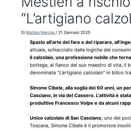
Mestieri a risch
“L’artigiano calz
Di
Matteo Merciai
/
21 Gennaio 2025
Spazio all’arte del fare e del riparare, all’ing
attuale, schiacciato dalle logiche del consumi
il calzolaio, una professione nobile che tor
bottega, al fianco del suo maestro di vita, il
denominata “
L’artigiano calzolaio
” in bilico t
Simone Cibele, alla soglia dei 60 anni, un per
Casciano, in via del Cassero. L’attività è sta
produttive Francesco Volpe e da alcuni rappr
Unico calzolaio di San Casciano,
uno dei poch
Toscana, Simone Cibele è il promotore insoli