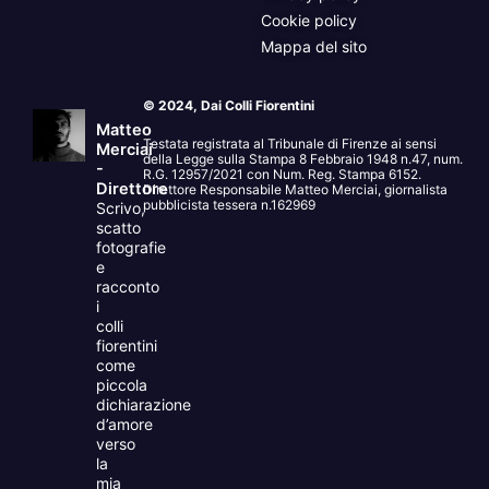
Cookie policy
Mappa del sito
© 2024, Dai Colli Fiorentini
Matteo
Testata registrata al Tribunale di Firenze ai sensi
Merciai
della Legge sulla Stampa 8 Febbraio 1948 n.47, num.
-
R.G. 12957/2021 con Num. Reg. Stampa 6152.
Direttore
Direttore Responsabile Matteo Merciai, giornalista
pubblicista tessera n.162969
Scrivo,
scatto
fotografie
e
racconto
i
colli
fiorentini
come
piccola
dichiarazione
d’amore
verso
la
mia