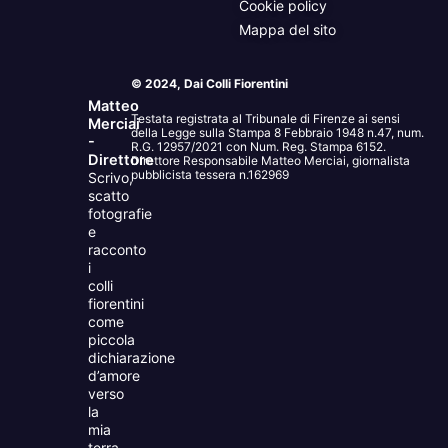
Cookie policy
Mappa del sito
© 2024, Dai Colli Fiorentini
Matteo
Testata registrata al Tribunale di Firenze ai sensi
Merciai
della Legge sulla Stampa 8 Febbraio 1948 n.47, num.
-
R.G. 12957/2021 con Num. Reg. Stampa 6152.
Direttore
Direttore Responsabile Matteo Merciai, giornalista
pubblicista tessera n.162969
Scrivo,
scatto
fotografie
e
racconto
i
colli
fiorentini
come
piccola
dichiarazione
d’amore
verso
la
mia
terra.