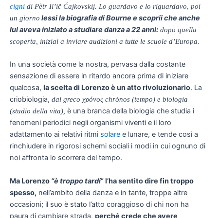
cigni
di
Pëtr Il’ič Čajkovskij. Lo guardavo e lo riguardavo, poi
lessi la biografia di Bourne e scoprii che anche
un giorno
lui aveva iniziato a studiare danza a 22 anni:
dopo quella
scoperta, iniziai a inviare audizioni a tutte le scuole d’Europa.
In una società come la nostra, pervasa dalla costante
sensazione di essere in ritardo ancora prima di iniziare
qualcosa,
la scelta di Lorenzo è un atto rivoluzionario
. La
criobiologia,
dal greco χρόνος chrónos (tempo) e biologia
è una branca della biologia che studia i
(studio della vita),
fenomeni periodici negli organismi viventi e il loro
adattamento ai relativi ritmi
solare
e lunare, e tende così a
rinchiudere in rigorosi schemi sociali i modi in cui ognuno di
noi affronta lo scorrere del tempo.
Ma Lorenzo
“è troppo tardi
” l’ha sentito dire fin troppo
spesso,
nell’ambito della danza e in tante, troppe altre
occasioni; il suo è stato l’atto coraggioso di chi non ha
paura di cambiare strada,
perché crede che avere