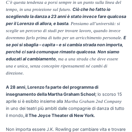
C’è questa tendenza a porsi sempre in un punto sulla linea del
Ciò che ho fatto io
tempo, in una proiezione sul futuro.
scegliendo la danza a 23 anni è stato invece fare qualcosa
per il Lorenzo di allora, e basta
. Pensiamo all’università: si
sceglie un percorso di studi per trovare lavoro, quando invece
E
dovremmo farlo prima di tutto per un arricchimento personale.
se poi si sbaglia – capita – e si cambia strada non importa,
perché ci sarà comunque rimasto qualcosa
Non siamo
.
educati al cambiamento
, ma a una strada che deve essere
una e unica, senza concepire ripensamenti né cambi di
direzione.
A 28 anni, Lorenzo fa parte del programma di
insegnamento della Martha Graham School;
lo scorso 15
aprile si è esibito insieme alla
Martha Graham
2
nd Company
in uno dei teatri più ambiti dalle compagnie di danza di tutto
il mondo
, il The Joyce Theater di New York.
Non importa essere J.K. Rowling per cambiare vita e trovare