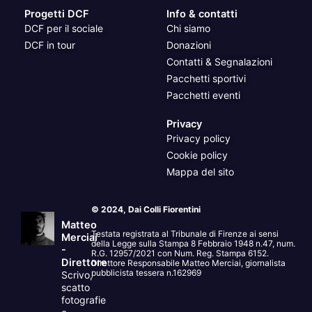
Progetti DCF
Info & contatti
DCF per il sociale
Chi siamo
DCF in tour
Donazioni
Contatti & Segnalazioni
Pacchetti sportivi
Pacchetti eventi
Privacy
Privacy policy
Cookie policy
Mappa del sito
© 2024, Dai Colli Fiorentini
Matteo
Testata registrata al Tribunale di Firenze ai sensi
Merciai
della Legge sulla Stampa 8 Febbraio 1948 n.47, num.
-
R.G. 12957/2021 con Num. Reg. Stampa 6152.
Direttore
Direttore Responsabile Matteo Merciai, giornalista
pubblicista tessera n.162969
Scrivo,
scatto
fotografie