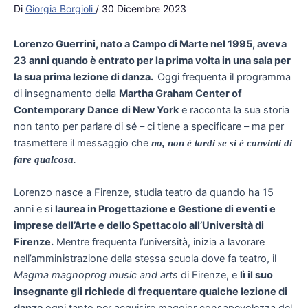
Di
Giorgia Borgioli
/
30 Dicembre 2023
Lorenzo Guerrini, nato a Campo di Marte nel 1995, aveva
23 anni quando è entrato per la prima volta in una sala per
la sua prima lezione di danza.
Oggi frequenta il programma
di insegnamento della
Martha Graham Center of
Contemporary Dance
di New York
e racconta la sua storia
non tanto per parlare di sé – ci tiene a specificare – ma per
trasmettere il messaggio che
no, non è tardi se si è convinti di
fare qualcosa.
Lorenzo nasce a Firenze, studia teatro da quando ha 15
anni e si
laurea in Progettazione e Gestione di eventi e
imprese dell’Arte e dello Spettacolo all’Università di
Firenze.
Mentre frequenta l’università, inizia a lavorare
nell’amministrazione della stessa scuola dove fa teatro, il
Magma magnoprog music and arts
di Firenze, e
lì il suo
insegnante gli richiede di frequentare qualche lezione di
danza
ogni tanto per acquisire maggior consapevolezza del