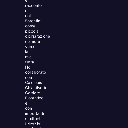
e
racconto
i
colli
fiorentini
come
piccola
dichiarazione
d’amore
verso
la
mia
terra.
Ho
collaborato
con
Calciopiù,
Chiantisette,
Corriere
Fiorentino
e
con
importanti
emittenti
televisivi