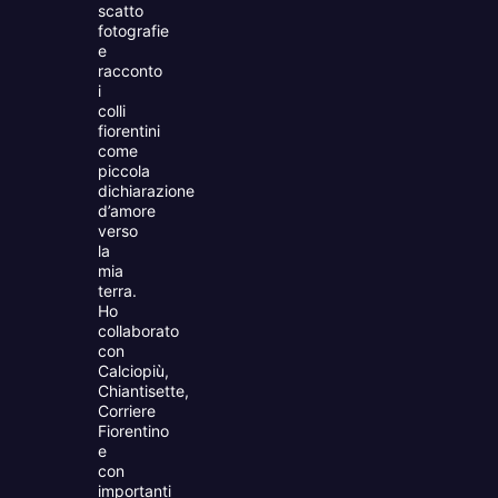
scatto
fotografie
e
racconto
i
colli
fiorentini
come
piccola
dichiarazione
d’amore
verso
la
mia
terra.
Ho
collaborato
con
Calciopiù,
Chiantisette,
Corriere
Fiorentino
e
con
importanti