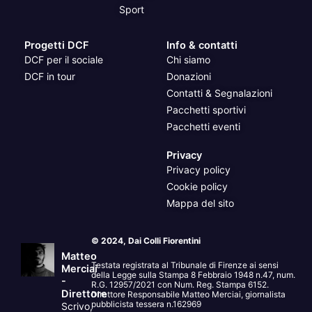
Sport
Progetti DCF
Info & contatti
DCF per il sociale
Chi siamo
DCF in tour
Donazioni
Contatti & Segnalazioni
Pacchetti sportivi
Pacchetti eventi
Privacy
Privacy policy
Cookie policy
Mappa del sito
© 2024, Dai Colli Fiorentini
Matteo
Testata registrata al Tribunale di Firenze ai sensi
Merciai
della Legge sulla Stampa 8 Febbraio 1948 n.47, num.
-
R.G. 12957/2021 con Num. Reg. Stampa 6152.
Direttore
Direttore Responsabile Matteo Merciai, giornalista
pubblicista tessera n.162969
Scrivo,