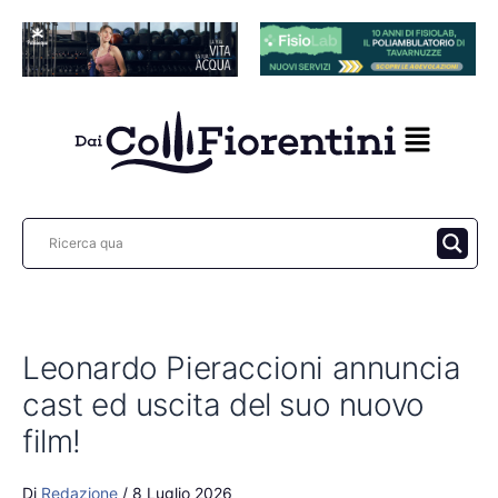
Vai
al
contenuto
Leonardo Pieraccioni annuncia
cast ed uscita del suo nuovo
film!
Di
Redazione
/
8 Luglio 2026