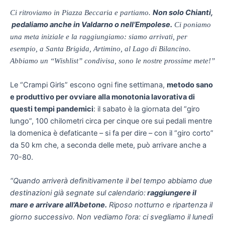
Non solo Chianti,
Ci ritroviamo in Piazza Beccaria e partiamo.
pedaliamo anche in Valdarno o nell’Empolese.
Ci poniamo
una meta iniziale e la raggiungiamo: siamo arrivati, per
esempio, a Santa Brigida, Artimino, al Lago di Bilancino.
Abbiamo un “Wishlist” condivisa, sono le nostre prossime mete!”
Le “Crampi Girls” escono ogni fine settimana,
metodo sano
e produttivo per ovviare alla monotonia lavorativa di
questi tempi pandemici
: il sabato è la giornata del “giro
lungo”, 100 chilometri circa per cinque ore sui pedali mentre
la domenica è defaticante – si fa per dire – con il “giro corto”
da 50 km che, a seconda delle mete, può arrivare anche a
70-80.
“Quando arriverà definitivamente il bel tempo abbiamo due
destinazioni già segnate sul calendario:
raggiungere il
mare e arrivare all’Abetone.
Riposo notturno e ripartenza il
giorno successivo. Non vediamo l’ora: ci svegliamo il lunedì