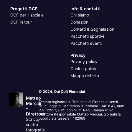
Progetti DCF
Info & contatti
DCF per il sociale
Chi siamo
DCF in tour
Donazioni
Contatti & Segnalazioni
Pacchetti sportivi
Pacchetti eventi
Privacy
Privacy policy
Cookie policy
Mappa del sito
© 2024, Dai Colli Fiorentini
Matteo
Testata registrata al Tribunale di Firenze ai sensi
Merciai
della Legge sulla Stampa 8 Febbraio 1948 n.47, num.
-
R.G. 12957/2021 con Num. Reg. Stampa 6152.
Direttore
Direttore Responsabile Matteo Merciai, giornalista
pubblicista tessera n.162969
Scrivo,
scatto
fotografie