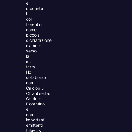
e
racconto
i
colli
fiorentini
come
piccola
dichiarazione
d’amore
verso
la
mia
terra.
Ho
collaborato
con
Calciopiù,
Chiantisette,
Corriere
Fiorentino
e
con
importanti
emittenti
televisivi