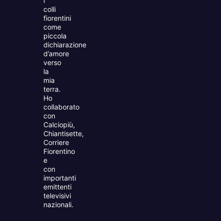
i
colli
fiorentini
come
piccola
dichiarazione
d’amore
verso
la
mia
terra.
Ho
collaborato
con
Calciopiù,
Chiantisette,
Corriere
Fiorentino
e
con
importanti
emittenti
televisivi
nazionali.