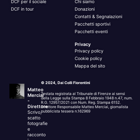
DCF per il sociale
Chi siamo
DCF in tour
Donazioni
Contatti & Segnalazioni
Pacchetti sportivi
Pacchetti eventi
Privacy
Privacy policy
Cookie policy
Mappa del sito
© 2024, Dai Colli Fiorentini
Matteo
Testata registrata al Tribunale di Firenze ai sensi
Merciai
della Legge sulla Stampa 8 Febbraio 1948 n.47, num.
-
R.G. 12957/2021 con Num. Reg. Stampa 6152.
Direttore
Direttore Responsabile Matteo Merciai, giornalista
pubblicista tessera n.162969
Scrivo,
scatto
fotografie
e
racconto