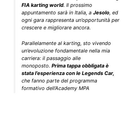
FIA karting world
.
Il
prossimo
appuntamento sarà in Italia, a
Jesolo
, e
d
ogni gara rappresenta un’opportunità per
crescere e migliorare ancora.
Parallelamente al karting, sto vivendo
un’evoluzione fondamentale nella mia
carriera:
il passaggio alle
monoposto.
Prima tappa obbligata è
stata l’esperienza con le
Legends
Car,
che fanno parte del programma
formativo dell’Academy MPA
(Motorsport Performance Academy)
diretta da Augusto
Farfus
. Un passaggio
tecnico e mentale fondamentale per
prepararsi alle auto più complesse
.
Dopo
i test, è stato chiaro che questo percorso
era quello giusto:
stando ai tempi sul