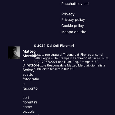
Pacchetti eventi
Privacy
Privacy policy
Cookie policy
Mappa del sito
© 2024, Dai Colli Fiorentini
Matteo
Testata registrata al Tribunale di Firenze ai sensi
Merciai
della Legge sulla Stampa 8 Febbraio 1948 n.47, num.
-
R.G. 12957/2021 con Num. Reg. Stampa 6152.
Direttore
Direttore Responsabile Matteo Merciai, giornalista
pubblicista tessera n.162969
Scrivo,
scatto
fotografie
e
racconto
i
colli
fiorentini
come
piccola